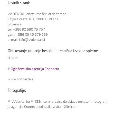
Lastnik strani:
VV DENTAL Janez Vrbošek, dr.dent.med.
Litijska cesta 161, 1000 Ljubljana
Slovenija
tel: +386 (0) 590 75 75 4
gsm: +386 (0) 40 579 569
e-mail: info@vvdental.si
Oblikovanje, urejanje besedil in tehnična izvedba spletne
strani:
©
Oglaševalska agencija
Connecta
www.connecta.si
Fotografije:
© VVdental ter © 123rf.com (pravice do objave nekaterih fotografij
je agencija Connecta odkupila iz vira 123rf.com)