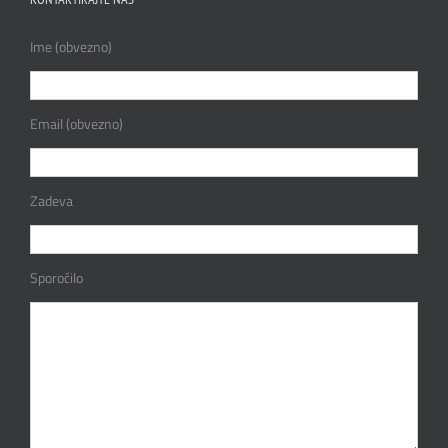
Ime (obvezno)
Email (obvezno)
Zadeva
Sporočilo