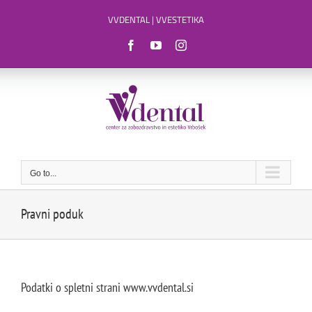
Skip
VVDENTAL
|
VVESTETIKA
to
content
Facebook
YouTube
Instagram
Go to...
Pravni poduk
Podatki o spletni strani www.vvdental.si