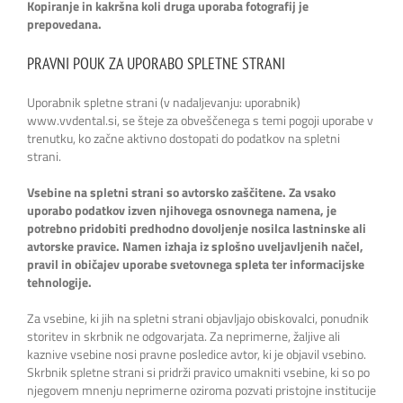
Kopiranje in kakršna koli druga uporaba fotografij je
prepovedana.
PRAVNI POUK ZA UPORABO SPLETNE STRANI
Uporabnik spletne strani (v nadaljevanju: uporabnik)
www.vvdental.si, se šteje za obveščenega s temi pogoji uporabe v
trenutku, ko začne aktivno dostopati do podatkov na spletni
strani.
Vsebine na spletni strani so avtorsko zaščitene. Za vsako
uporabo podatkov izven njihovega osnovnega namena, je
potrebno pridobiti predhodno dovoljenje nosilca lastninske ali
avtorske pravice. Namen izhaja iz splošno uveljavljenih načel,
pravil in običajev uporabe svetovnega spleta ter informacijske
tehnologije.
Za vsebine, ki jih na spletni strani objavljajo obiskovalci, ponudnik
storitev in skrbnik ne odgovarjata. Za neprimerne, žaljive ali
kaznive vsebine nosi pravne posledice avtor, ki je objavil vsebino.
Skrbnik spletne strani si pridrži pravico umakniti vsebine, ki so po
njegovem mnenju neprimerne oziroma pozvati pristojne institucije