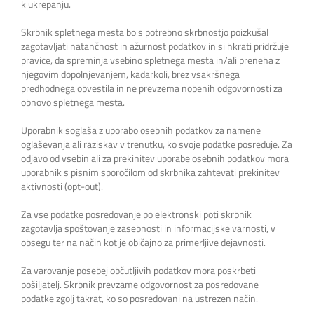
k ukrepanju.
Skrbnik spletnega mesta bo s potrebno skrbnostjo poizkušal
zagotavljati natančnost in ažurnost podatkov in si hkrati pridržuje
pravice, da spreminja vsebino spletnega mesta in/ali preneha z
njegovim dopolnjevanjem, kadarkoli, brez vsakršnega
predhodnega obvestila in ne prevzema nobenih odgovornosti za
obnovo spletnega mesta.
Uporabnik soglaša z uporabo osebnih podatkov za namene
oglaševanja ali raziskav v trenutku, ko svoje podatke posreduje. Za
odjavo od vsebin ali za prekinitev uporabe osebnih podatkov mora
uporabnik s pisnim sporočilom od skrbnika zahtevati prekinitev
aktivnosti (opt-out).
Za vse podatke posredovanje po elektronski poti skrbnik
zagotavlja spoštovanje zasebnosti in informacijske varnosti, v
obsegu ter na način kot je običajno za primerljive dejavnosti.
Za varovanje posebej občutljivih podatkov mora poskrbeti
pošiljatelj. Skrbnik prevzame odgovornost za posredovane
podatke zgolj takrat, ko so posredovani na ustrezen način.