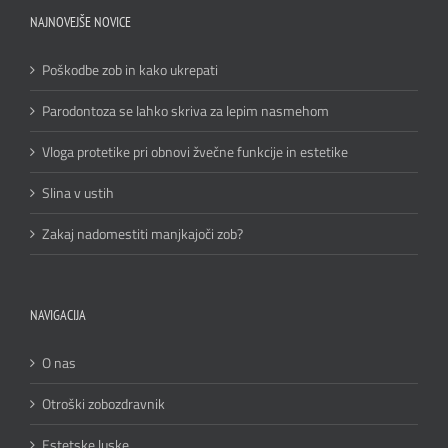
NAJNOVEJŠE NOVICE
Poškodbe zob in kako ukrepati
Parodontoza se lahko skriva za lepim nasmehom
Vloga protetike pri obnovi žvečne funkcije in estetike
Slina v ustih
Zakaj nadomestiti manjkajoči zob?
NAVIGACIJA
O nas
Otroški zobozdravnik
Estetske luske