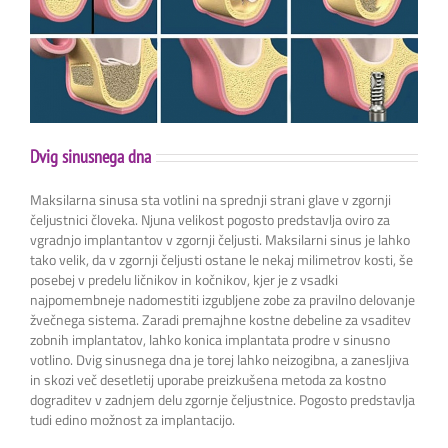
Dvig sinusnega dna
Maksilarna sinusa sta votlini na sprednji strani glave v zgornji
čeljustnici človeka. Njuna velikost pogosto predstavlja oviro za
vgradnjo implantantov v zgornji čeljusti. Maksilarni sinus je lahko
tako velik, da v zgornji čeljusti ostane le nekaj milimetrov kosti, še
posebej v predelu ličnikov in kočnikov, kjer je z vsadki
najpomembneje nadomestiti izgubljene zobe za pravilno delovanje
žvečnega sistema. Zaradi premajhne kostne debeline za vsaditev
zobnih implantatov, lahko konica implantata prodre v sinusno
votlino. Dvig sinusnega dna je torej lahko neizogibna, a zanesljiva
in skozi več desetletij uporabe preizkušena metoda za kostno
dograditev v zadnjem delu zgornje čeljustnice. Pogosto predstavlja
tudi edino možnost za implantacijo.