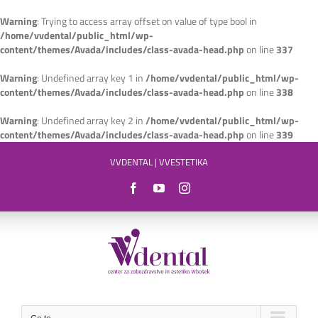
Warning
: Trying to access array offset on value of type bool in
/home/vvdental/public_html/wp-
content/themes/Avada/includes/class-avada-head.php
on line
337
Warning
: Undefined array key 1 in
/home/vvdental/public_html/wp-
content/themes/Avada/includes/class-avada-head.php
on line
338
Warning
: Undefined array key 2 in
/home/vvdental/public_html/wp-
content/themes/Avada/includes/class-avada-head.php
on line
339
Skip
VVDENTAL
|
VVESTETIKA
to
content
Facebook
YouTube
Instagram