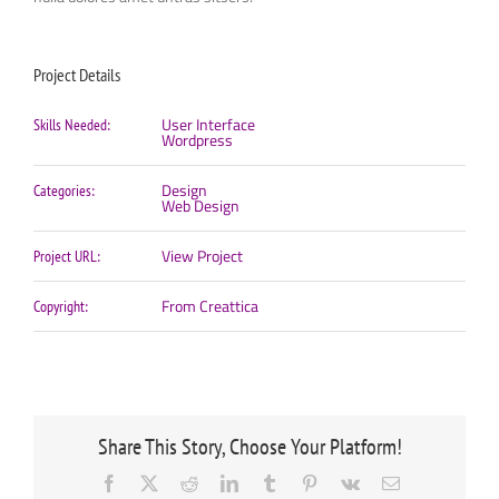
Project Details
User Interface
Skills Needed:
Wordpress
Design
Categories:
Web Design
View Project
Project URL:
From Creattica
Copyright:
Share This Story, Choose Your Platform!
Facebook
X
Reddit
LinkedIn
Tumblr
Pinterest
Vk
Email