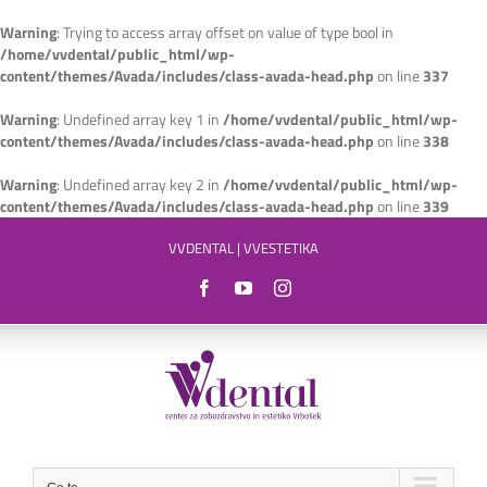
Warning
: Trying to access array offset on value of type bool in
/home/vvdental/public_html/wp-
content/themes/Avada/includes/class-avada-head.php
on line
337
Warning
: Undefined array key 1 in
/home/vvdental/public_html/wp-
content/themes/Avada/includes/class-avada-head.php
on line
338
Warning
: Undefined array key 2 in
/home/vvdental/public_html/wp-
content/themes/Avada/includes/class-avada-head.php
on line
339
Skip
VVDENTAL
|
VVESTETIKA
to
content
Facebook
YouTube
Instagram