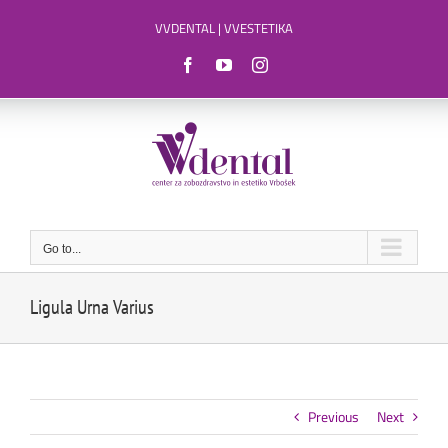
Skip
VVDENTAL
|
VVESTETIKA
to
content
Facebook
YouTube
Instagram
Go to...
Ligula Urna Varius
Previous
Next