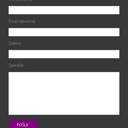
Email (obvezno)
Zadeva
Sporočilo