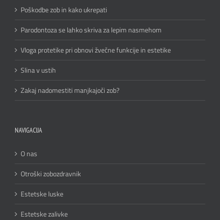
Poškodbe zob in kako ukrepati
Parodontoza se lahko skriva za lepim nasmehom
Vloga protetike pri obnovi žvečne funkcije in estetike
Slina v ustih
Zakaj nadomestiti manjkajoči zob?
NAVIGACIJA
O nas
Otroški zobozdravnik
Estetske luske
Estetske zalivke