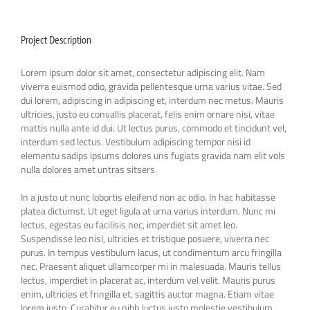
Project Description
Lorem ipsum dolor sit amet, consectetur adipiscing elit. Nam
viverra euismod odio, gravida pellentesque urna varius vitae. Sed
dui lorem, adipiscing in adipiscing et, interdum nec metus. Mauris
ultricies, justo eu convallis placerat, felis enim ornare nisi, vitae
mattis nulla ante id dui. Ut lectus purus, commodo et tincidunt vel,
interdum sed lectus. Vestibulum adipiscing tempor nisi id
elementu sadips ipsums dolores uns fugiats gravida nam elit vols
nulla dolores amet untras sitsers.
In a justo ut nunc lobortis eleifend non ac odio. In hac habitasse
platea dictumst. Ut eget ligula at urna varius interdum. Nunc mi
lectus, egestas eu facilisis nec, imperdiet sit amet leo.
Suspendisse leo nisl, ultricies et tristique posuere, viverra nec
purus. In tempus vestibulum lacus, ut condimentum arcu fringilla
nec. Praesent aliquet ullamcorper mi in malesuada. Mauris tellus
lectus, imperdiet in placerat ac, interdum vel velit. Mauris purus
enim, ultricies et fringilla et, sagittis auctor magna. Etiam vitae
lorem justo. Curabitur eu nibh luctus justo molestie vestibulum.