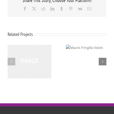
Share This Story, Choose Your Platform!
Facebook
X
Reddit
LinkedIn
Tumblr
Pinterest
Vk
Email
Related Projects
Mauris Fringilla
Voluts
Proin Sodales
Quam